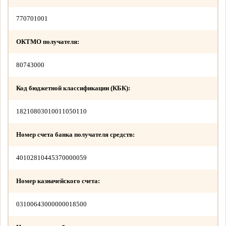
770701001
ОКТМО получателя:
80743000
Код бюджетной классификации (КБК):
18210803010011050110
Номер счета банка получателя средств:
40102810445370000059
Номер казначейского счета:
03100643000000018500