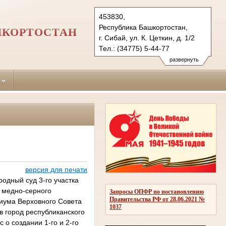
453830,
Республика Башкортостан,
ШКОРТОСТАН
г. Сибай, ул. К. Цеткин, д. 1/2
Тел.: (34775) 5-44-77
sibaisky.bkr@sudrf.ru
развернуть
версия для печати
дный суд стал трехсоставным. Родилась Заманова З.Г. 07 февраля 1947 года в деревне Старый Сибай Баймакского района БАССР. Свою трудовую деятельность начала в 1967 году в Бурзянском районе в качестве медицинского работника в районной больнице. В 1969 году работала в Архангельской районной больнице. В 1975 году поступила на заочное отделение юридического факультета БашГУ, который закончила в 1981 году. С 1981 года по 1983 год работала заместителем председателя Архангельского районного комитета народного контроля. С 1983 по 1985 год работала заведующей юридической консультацией Архангельского района. 18 марта 1985 года избрана народным судьёй Архангельского района. 21 июня 1987 года избрана народным судьей и назначена председателем Баймакского народного суда БАССР, где проработала до 1991 года. С ноября 1991 года по ноябрь 2001 года работала судьей Сибайского городского народного суда БАССР. В период времени с ноября 2001 года по февраль 2004 года, с января 2011 по июль 2012 года и с июля 2015 года по 28 февраля 2017 года осуществляла правосудие по контракту судьи. С 1994 по 1995 г.г. судьей Сибайского городского суда работала Зиганшина Роза Ишбулдовна. Родилась Зиганшина Р.И. 17 июля 1957 года в г. Сибай. В 1976 году поступила на юридический факультет БашГУ. С 1979 года по 1986 год член Башкирской Республиканской коллегии адвокатов. С 1984 год по 1994 год работала заведующей Сибайской городской юридической консультации. С марта 1994 года назначена судьей Сибайского городского суда, где проработала до октября 1995 года. В период с 1995 года по 2000 год судьёй Сибайского городского суда работал Ягудин Рафик Ахметович. Родился Ягудин Р.А. 31 января 1958 года в деревне Утяганово Абзелиловского района БАССР. В 1978-1983 г.г. обучался на юридическом факультете БашГУ. С 1983 года по 1995 год он был стажером следователя, следователем прокуратуры Баймакского района, прокурором следственного управления прокуратуры БАССР, следователем прокуратуры Благоварского района, прокурором Хай
Запросы ОПФР по постановлению
Правительства РФ от 28.06.2021 №
1037