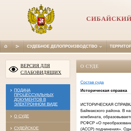
СИБАЙСКИЙ
СУДЕБНОЕ ДЕЛОПРОИЗВОДСТВО
ТЕРРИТО
ВЕРСИЯ ДЛЯ
О СУДЕ
СЛАБОВИДЯЩИХ
Состав суда
ПОДАЧА
Историческая справка
ПРОЦЕССУАЛЬНЫХ
ДОКУМЕНТОВ В
ЭЛЕКТРОННОМ ВИДЕ
ИСТОРИЧЕСКАЯ СПРАВКА В декабре 1948 года в рабочем поселке Сибай был образован народный суд 3-го участка Баймакского района. В начале 1950-х годов начинается активное строительство Башкирского медно-серного комбината, образовывается трест «Башмедьстрой». 21 ноября 1955 года вышел Указ Президиума Верховного Совета РСФСР «О преобразовании рабочего поселка Сибай Баймакского района Башкирской АССР в город республиканского (АССР) подчинения». Одновременно в Совете Министров Башкирской АССР решается вопрос о создании 1-го и 2-го судебных участков Сибайского городского суда вместо народного суда 3-го участка Баймакского района. 17 ноября 1955 года выходит Постановление Совета Министров Башкирской АССР № 725 «Об изменении сети народных судов», которым окончательно закрепляется создание народных судов 1-го и 2-го участков города Сибай. Первое здание суда располагалось в маленьком двухквартирном доме по улице Чернышевского, 7. Помимо судьи и секретаря судебного заседания в штате суда был конюх, сторож и технический работник. В 1967 году Сибайский городской народный суд получил новое помещение в жилом доме на первом этаже по проспекту Горняков, 21, которое состояло из шести комнат, было оборудовано залом судебного заседания, архивом. 17 ноября 1994 года, в день своего рождения, Сибайский городской суд получил новое двухэтажное отдельное здание по улице К. Цеткин, ½, где и расположен по настоящее время. Первым судьей народного суда 1-го участка г. Сибай был избран Сарлыбаев Рахмет Сабирович. Сарлабыев Р.С. родился 15 августа 1916 года в деревне Идельбаево Баймакского района. В 1931-1932 г.г. учился в горно-промышленном училище. С 1932 года был направлен на работу нормировщиком Юлалинского рудника. В 1936-1937 г.г. работал заведующим магазином, с 1938 года по 1942 год работал в районной конторе связи на различных должностях. С декабря 1942 года был выдвинут из числа народных заседателей на должность народного судьи. С 1942 по 1948 г.г. народный судья 1-го участка г. Баймак, с декабря 1948 года по ноябрь 1955 года народный судья 3-го участка. 17 ноября 1955 год в связи с переименованием народного суда 3-го участка по Баймакскому району в народный суд 1-го участка г. Сибай был переведен на вновь со
О СУДЕ
СУДЕЙСКОЕ