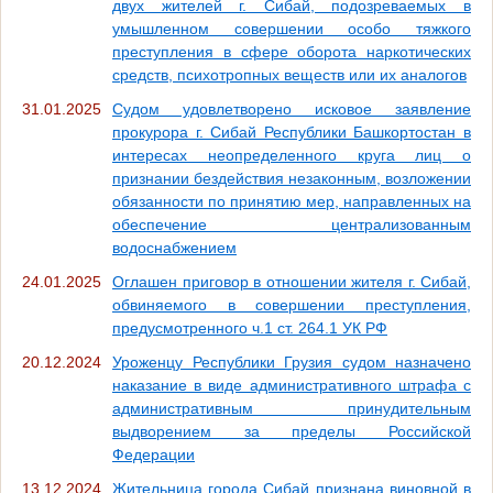
двух жителей г. Сибай, подозреваемых в
умышленном совершении особо тяжкого
преступления в сфере оборота наркотических
средств, психотропных веществ или их аналогов
31.01.2025
Судом удовлетворено исковое заявление
прокурора г. Сибай Республики Башкортостан в
интересах неопределенного круга лиц о
признании бездействия незаконным, возложении
обязанности по принятию мер, направленных на
обеспечение централизованным
водоснабжением
24.01.2025
Оглашен приговор в отношении жителя г. Сибай,
обвиняемого в совершении преступления,
предусмотренного ч.1 ст. 264.1 УК РФ
20.12.2024
Уроженцу Республики Грузия судом назначено
наказание в виде административного штрафа с
административным принудительным
выдворением за пределы Российской
Федерации
13.12.2024
Жительница города Сибай признана виновной в