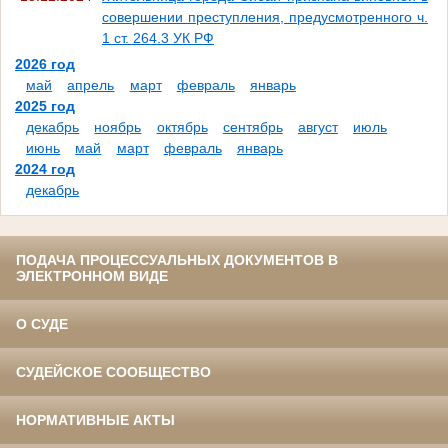
совершении преступления, предусмотренного ч.
1 ст. 264.3 УК РФ
2026 год
май
апрель
март
февраль
январь
2025 год
декабрь
ноябрь
октябрь
сентябрь
август
июль
июнь
май
март
февраль
январь
2024 год
декабрь
ПОДАЧА ПРОЦЕССУАЛЬНЫХ ДОКУМЕНТОВ В
ЭЛЕКТРОННОМ ВИДЕ
О СУДЕ
СУДЕЙСКОЕ СООБЩЕСТВО
НОРМАТИВНЫЕ АКТЫ