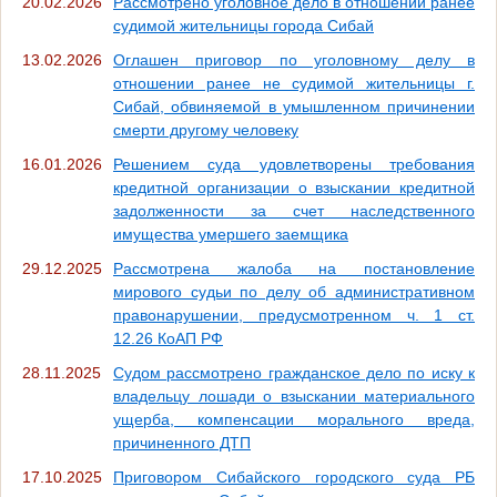
20.02.2026
Рассмотрено уголовное дело в отношении ранее
судимой жительницы города Сибай
13.02.2026
Оглашен приговор по уголовному делу в
отношении ранее не судимой жительницы г.
Сибай, обвиняемой в умышленном причинении
смерти другому человеку
16.01.2026
Решением суда удовлетворены требования
кредитной организации о взыскании кредитной
задолженности за счет наследственного
имущества умершего заемщика
29.12.2025
Рассмотрена жалоба на постановление
мирового судьи по делу об административном
правонарушении, предусмотренном ч. 1 ст.
12.26 КоАП РФ
28.11.2025
Судом рассмотрено гражданское дело по иску к
владельцу лошади о взыскании материального
ущерба, компенсации морального вреда,
причиненного ДТП
17.10.2025
Приговором Сибайского городского суда РБ